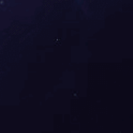
分类快速便捷地查询预案。在功能窗口中，选择企业名
查看该预案。右边的添加预案功能中，选择企业名并设
列出的栏目将相关信息一一填入，并根据报警人员的描
发送至各单位，各单位通过获取的信息进行出警任务的
分析功能，通过对事故处置进行决策，随后使用指挥功
信息并派遣救援队伍后，将这些救援队伍信息使用该功