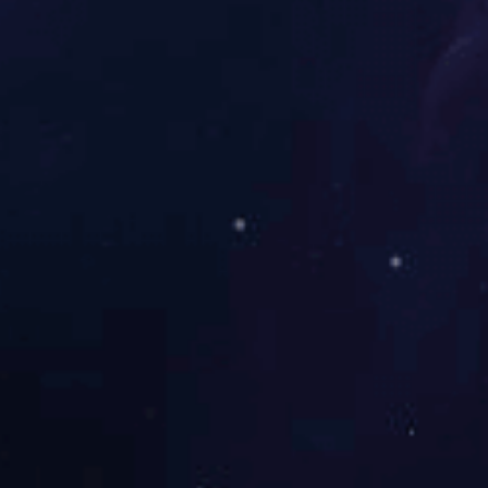
对当前事
位所派遣车辆