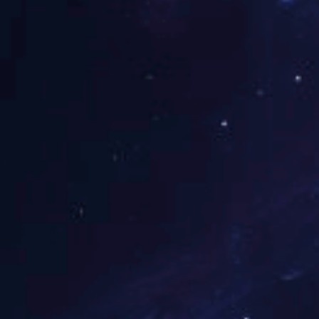
有该类型单位
出两点间最短