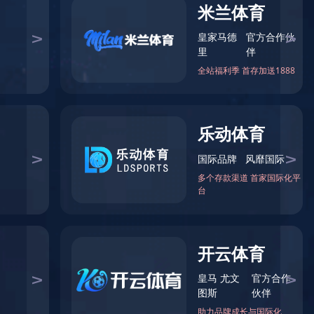
息开发平台
2
基础上，有效整合已有的管廊、滩涂等信息系统业务资
信息共享平台，为工业区规划管理、综合管线管理、土
面、准确和实时的数据和信息，为园区信息化建设和应