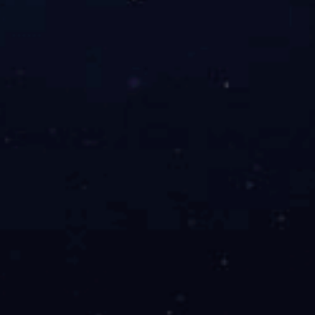
下一篇：
DMGIS湖南省邵阳市电力GIS信息系统
官方站页面登录入口
|
联系我们
来电咨询!