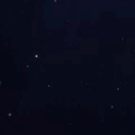
分享到：
上一篇：
DM
梦图乐鱼官方站页面登录入口-乐
手机：0512-66806280(
地址：苏州市高新区科发
乐鱼官方站页面登录入口