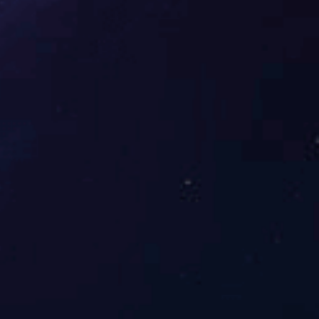
故的各类信息进行总结汇总，便于各部门及时了解事故当前处置
的性能等各项技术指标。