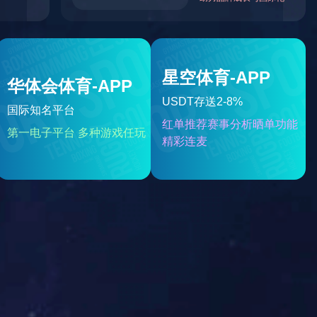
距离”在地图上生成影响范围效果图，红圈表示紧急隔离
行变化。可通过功能窗口上的信息显示按钮，分别查询