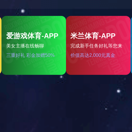
析功能
范围分析
故点为中心，根据功能窗口上的“紧急隔离半径”和“下风向防备
示防备距离，根据风向的设置，以黄框表示的防备区也将不断进
有的被影响单位的信息。