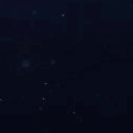
应急处理界面
GIS江苏省昆山市城市火险预警及火灾研判分析平台
鱼(中国)
|
关于我们
|
产品服务
|
经典案例
|
行业应用
|
乐鱼
赵)
路101号致远国际商务大厦南楼503室
-乐鱼(中国) 专业从事地理信息系统平台研发及行业应用软件开发, 欢迎