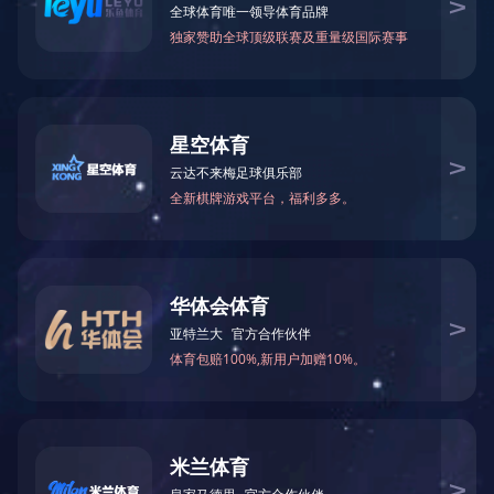
乐鱼官方站页面登录入口
您的位置：
乐鱼官
行业应用
联系我们
DMGIS电力网
气象
浏览量：1153
地理信息系统，Geog
地灾
了地理空间信息对
应急
水利
农业
在线客服