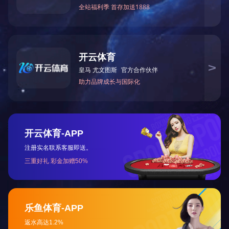
业园B座803-804
电话：0731-81671998
苏州公司：
地址：苏州市高新区科发路101号致
远国际商务大厦南楼503室
电话：0512-66806280
网址：qnuaedr.com
邮箱：dmgis@163.com
梦图乐鱼官方站页面登录入口-乐鱼(中