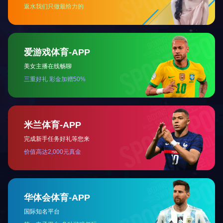
乐鱼官方站页面登录入口
乐鱼官方站页面登录入口
水利气象服务产品软
农业气象现代化系统
林业气象现代化平台
梦图乐鱼官方站页面登录入口-乐鱼(中
手机：18015596689(赵总)
地址：苏州市高新区科发路10