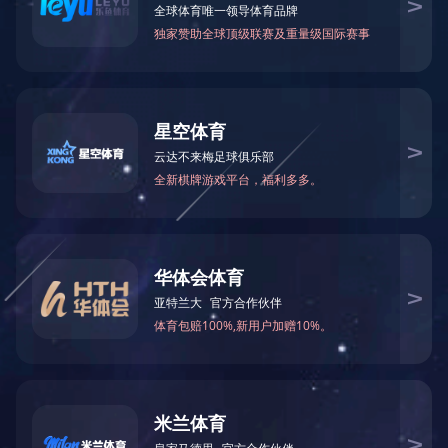
乐鱼官方站页面登录入口
您的位置：
乐鱼官
乐鱼官方站页面登录入口
联系我们
乐鱼官方站页面登录入
乐鱼官方站页面登录入口
林业智慧气象地理信
项目动态
水利专业气象信息系
水利气象预警产品软
行业资讯
林业专业气象系统
农业水利气象系统
水利气象预警GIS系统
水利气象预警系统
地灾应急气象系统
环保专业气象地理信