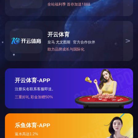
环保气象服务GIS系统
长沙公司：
地址：长沙市雨花区芙蓉南路与万家
环保气象预警系统
丽南路交汇处东南角湘煤大厦4楼415
水利气象信息系统平
室
农业气象预警DMGIS
电话：18015596689(赵)
环保智慧气象系统
网址：qnuaedr.com
乐鱼官方站页面登录入
邮箱：dmgis@163.com
环保专业气象GIS系统
水利智慧气象平台
水利智慧气象DMGIS
水利智慧气象地理信
环保气象服务平台