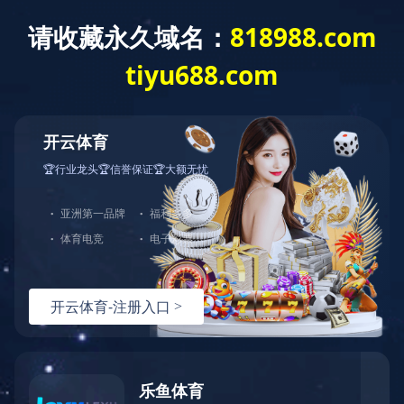
乐鱼官方站页面登录入口
欢迎访问乐鱼官方站页面登录入口-乐鱼(中国) 官方网站！
专业GIS(地理
提供专业气象服务、地灾预
梦图乐鱼官方站页面登录入口-乐鱼(中国)
关于我们
产品服务
经典案例
行业应用