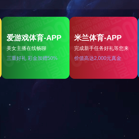
鱼(中国)
|
关于我们
|
产品服务
|
经典案例
|
行业应用
|
乐鱼