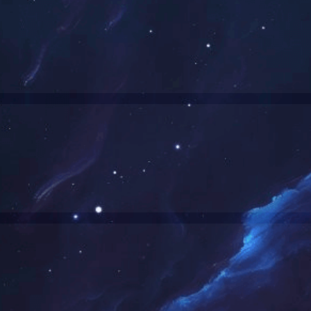
乐鱼官方站页面登录入口-乐鱼(中国)
> 错误提示
栏目不存在或已被删
服务热线：0731-81671998
返回乐鱼官方站页面登录入口-乐