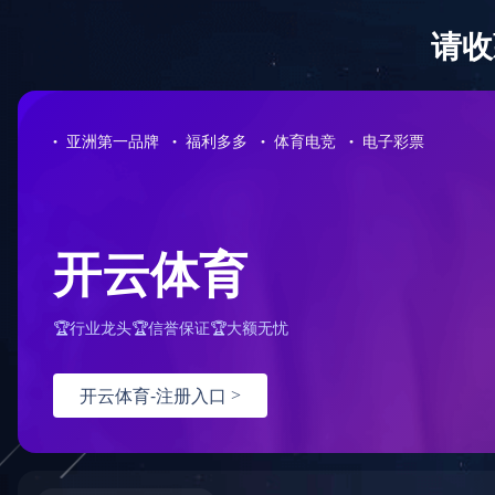
乐鱼官方站页面登录入口
欢迎访问乐鱼官方站页面登录入口-乐鱼(中国) 官方网站！
专业GIS(地
提供地理信息平台、智
梦图乐鱼官方站页面登录入口-乐鱼(中国
乐鱼官方站页面登录入口
联