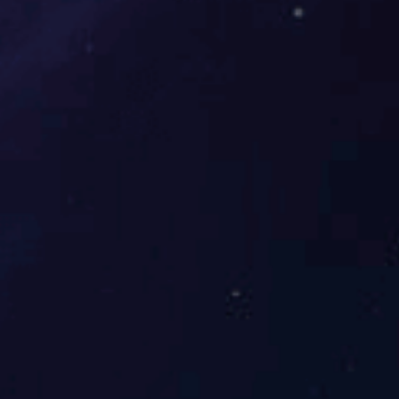
金华市气象局山
浏览量：458
2018年4月1
收。 该项目负责
公司成功中标微
浏览量：822
2017年9月，我
市气象局被评为“
广西县级综合气
浏览量：927
2017年6月2
台、减灾所、应急