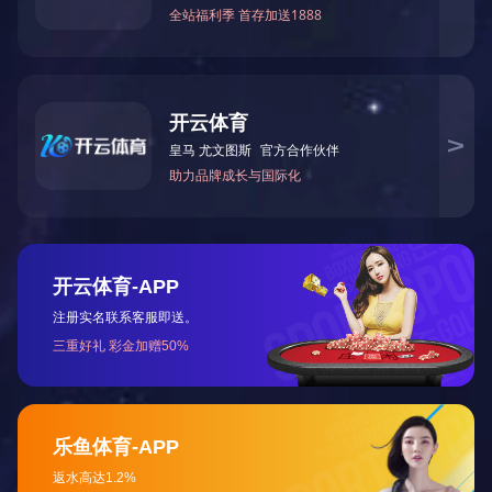
4月19日，玉林
极端天气的应急响
我司成功中标一
浏览量：396
6月12日，我司
全省水、风、光、
海岸带地质调查
浏览量：364
现代科技飞速发展
带地质调查数据集
基于气象大数据
浏览量：436
2022年1月21