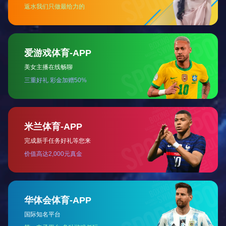
在线客服
行项目验收。专家
湖南省地质灾害
服务热线
浏览量：434
2022年1月21
术评估会。技术评
微信咨询
湖南省地质灾害
浏览量：413
返回顶部
2021年11月1
术人员就本建设项
湖南省地质灾害
浏览量：382
2021年12月2
南省自然资源事务