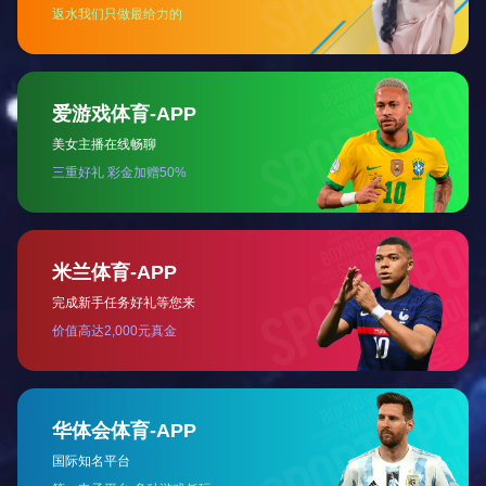
1、
湖南省和各
提供对各县市矿
份与还原功能，可自