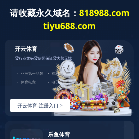
乐鱼官方站页面登录入口
欢迎访问乐鱼官方站页面登录入口-乐鱼(中国) 官方网站！
专业GIS(地理
提供地理信息平台、智慧气
梦图乐鱼官方站页面登录入口-乐鱼(中国)
关于我们
产品服务
经典案例
行业应用