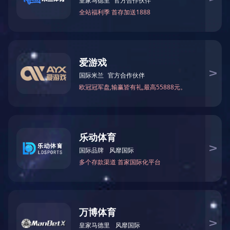
地址：长沙市天心区长沙天心软件产
业园B座803-804
电话：0731-81671998
苏州公司：
地址：苏州市高新区科发路101号致
远国际商务大厦南楼503室
电话：0512-66806280
网址：qnuaedr.com
邮箱：dmgis@163.com
技术要点
1、该系统采用B