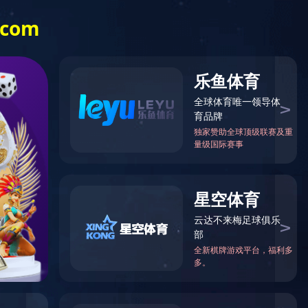
网站地图
（
百度
/
谷歌
）
|
在线留言
|
联系我们
0731-81671998
0512-66806280
经典案例
行业应用