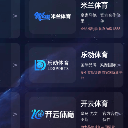
讯
经济社会高质量发展
8
开，专题学习习近平总书记在省部级主要领导干部学习贯彻
在线客服
农村工作会议精神，研讨谋划气象服务保障经济社会高质量
推进气象科技能力现代化和社会服务现代化之际，要进一
服务热线
作量为经济社会高质量发展提供有力保障。对此，会议提出三方