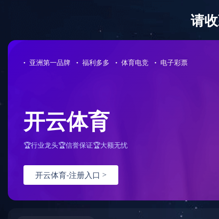
乐鱼官方站页面登录入口
欢迎访问乐鱼官方站页面登录入口-乐鱼(中国) 官方网站！
专业GIS(地
提供地理信息平台、智
梦图乐鱼官方站页面登录入口-乐鱼(中国
乐鱼官方站页面登录入口
联