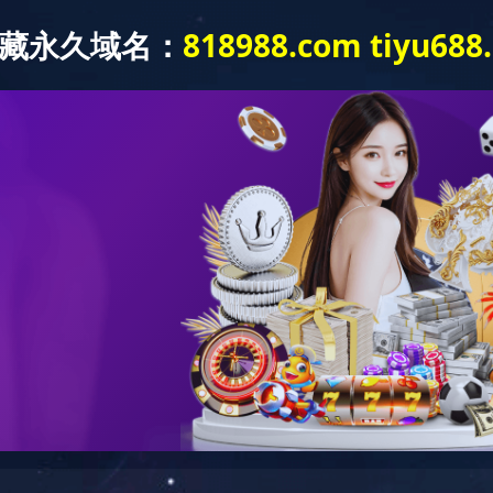
理信息系统)平台系统服务商
慧气象服务、地灾预警的专业解决方案
)
关于我们
产品服务
系我们