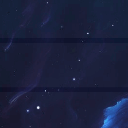
乐鱼官方站页面登录入口-乐鱼(中国)
>
乐鱼官方站页面登录入口
>
行业资
中国气象局研讨谋划气象服务保障
发布时间：2025-01-03
人气：
13
31日，中国气象局党组理论学习中心组（扩大）2024年第六次学习会召
全会精神专题研讨班开班式上的重要讲话精神，中央经济工作会议、中央
。
工作关系生命安全、生产发展、生活富裕、生态良好，在部门上下全力
水平”，突出“三个高质效”，坚持“从高处布局、从细处落子”，以实物工