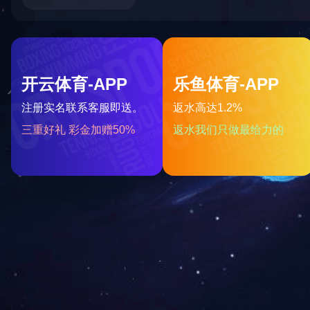
一要为统筹发展
长沙公司：
的作用。主动融
地址：长沙市天心区长沙天心软件产
技术创新成果在
业园B座803-804
级党委、政府防
二要深度融入“
电话：0731-81671998
和“银发经济”
模式，加大力度
苏州公司：
三要着力推动“
地址：苏州市高新区科发路101号致
村气象灾害监测
远国际商务大厦南楼503室
人工增雨防雹作
电话：0512-66806280
高标准农田建设
农业气象保障，
网址：qnuaedr.com
基层气象科普宣
邮箱：dmgis@163.com
分享到：