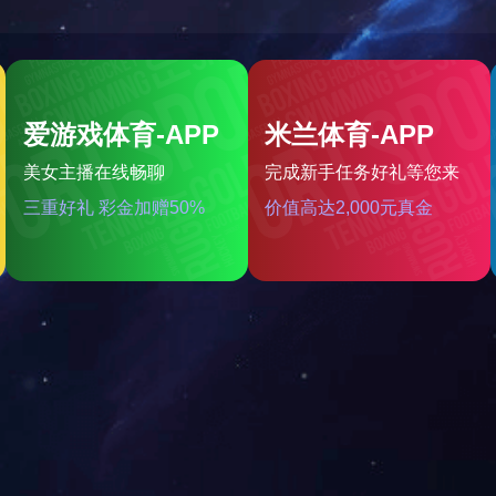
和安全、确保经济社会平稳发展提供有力支撑。强化气候变化监测预测
入国家大安全、大应急框架，深化协同防灾理念，强化气象预警与灾害预报
气象领域的转化应用力度，进一步推广和升级靶向预警、闪信等新技术应
灾减灾调度工作体系，在数字化、场景化、智能化、移动式发展中走在前
全方位扩大国内需求”这一首要任务，着力提升气象服务能力。促进消费
发展。试点开展气候康养资源评价工作，因地制宜探索气候生态产品价值实现
赋能低空经济，持续推进“气象数据要素×”行动，赋能经济社会高质量发展
三农”气象服务保障工作转型升级。重点提升农村气象灾害防御、现代农
预警体系，提升气象灾害敏感、易发区域气象监测能力和乡镇精准预报能
业能力。推进智慧农业气象服务能力建设，提高主要粮食作物、重要农产
气象服务保障水平。全面推进农业气候资源普查和区划，开展农业气象金
开展“中国天气”品牌赋能乡村振兴行动。着力提高乡村文旅、康养气象服
传工作。