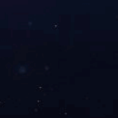
月24日上午，中南林业科技大学理学院吴书记一行三人参观考察了我公司。
绍，并询问了几位实习生在我公司的实习情况及表现，当了解到我公司各
局召开关于山洪地灾系统和中小河流域系统基本操作的培训会议
ont-family:"Times New Roman"; } @font-face{ font-family:"宋体"; } p.MsoN
.0001pt; mso-pagination:none; text-…
78
上一页
1...
4
5
6
7
8
9
鱼(中国)
|
关于我们
|
产品服务
|
经典案例
|
行业应用
|
乐鱼
赵)