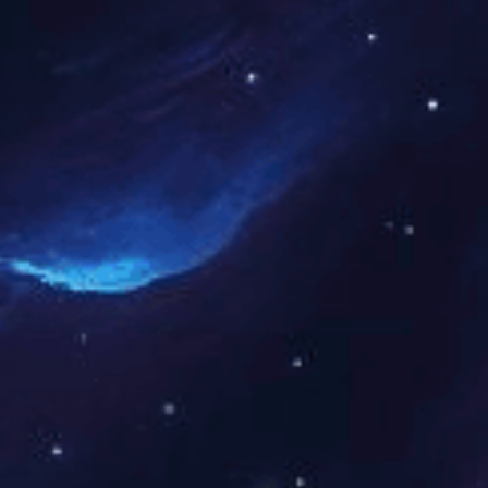
“隆安模式
浏览量：1122
5月22日，
气象局党组书
“隆安模式
浏览量：1053
日前，广西壮
农服务工作中
长沙市气象
浏览量：1129
2015年1
式”及隆安县
我公司成功