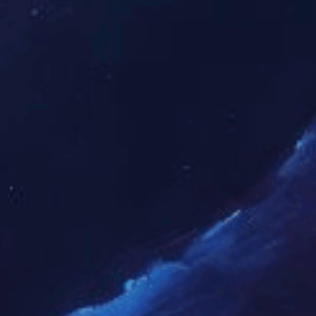
沙市气象局城市精细化气象服务探测设备、软件业务平台项目。
化气…
全面推进气象预报业务现代化。新形势下，我们必须以战略的眼
务现代化气…
，考察调研我公司开发设计的“抚州市气象综合服务平台”公司
具体…
步入现代化轨道
在线客服