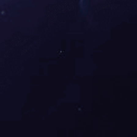
党组成员、副局长覃武，隆安县政府常务副县长黄祥凌，南宁市
局机关和…
”上充分肯定了南宁市气象局及隆安县气象局在“三农”气象为
和做法，…
期间，县局业务工作人员展示和介绍目前全区推广建设“隆安模
台内容包括…