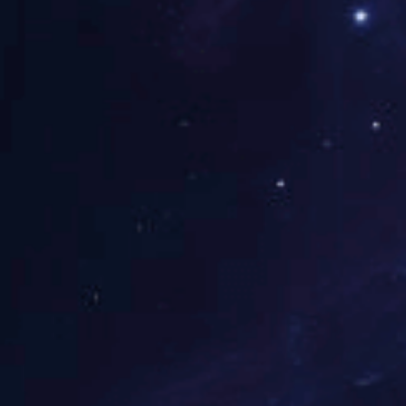
我公司成功
浏览量：1163
2015年6
务采购项目的
中国气象报
浏览量：1670
@font-face{ f
margin-bottom:
《广西日报
浏览量：892
20
2015-1