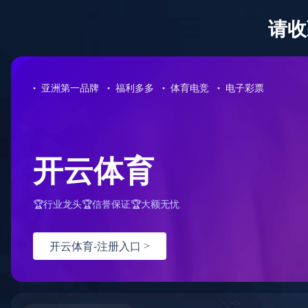
乐鱼官方站页面登录入口
欢迎访问乐鱼官方站页面登录入口-乐鱼(中国) 官方网站！
专业GIS(地
提供地理信息平台、智
梦图乐鱼官方站页面登录入口-乐鱼(中国
乐鱼官方站页面登录入口
联