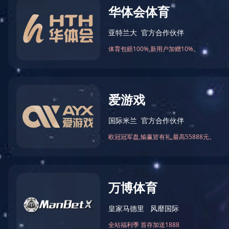
您的位置：
乐鱼官方站页面登录入口
覃武到北海
乐鱼官方站页面登录入口
浏览量：1021
北海市级气象
项目动态
气象服务等市
行业资讯
我公司成功
浏览量：1168
2015年1
联系我们
性等设计原则
CONTACT US