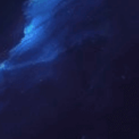
项目
服务热线
都市气象局成都市县级地质灾害短临预警项目平台软件开发及服
4.5万元…
微信咨询
返回顶部
ormal{ mso-style-name:正文; mso-style-parent:""; margin:0pt;
服务