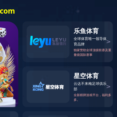
网站地图
（
百度
/
谷歌
）
|
在线留言
|
联系我们
0731-81671998
0512-66806280
经典案例
行业应用