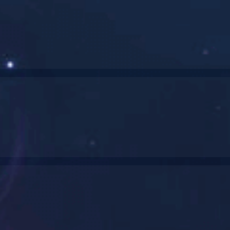
乐鱼官方站页面登录入口-乐鱼(中国)
>
乐鱼官方站页面登录入口
市气象局调研指导工作
现代化服务平台集数据管理、预报制作、公共气象、信息发布等功能为一
级气象部门日常业务功能，兼顾“三农”气象服务专项、市级预报业务平台
中标河池市"市级气象现代化服务平台项目"
2月30日，我公司成功中标河池市"市级气象现代化服务平台项目"。平台
为基础，为河池气象部门量身打造的一体化综合业务服务平台。同时…