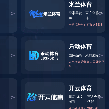
急指挥产品
6
技术解决方案，集安全实时监测、安全信息监督管理、企业
安全监测信息，有效防止安全事故的发生，具有重要意义。