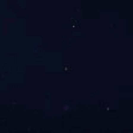
斯。“一通三防”的数据传感器、数据链、数据池、显示平台等
频监控、自动报警等系统结合起来，形成完整的煤炭生产自动安
井下设备的工作状态，能实时显示和查询监控所采集数据并予