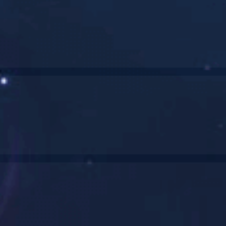
乐鱼官方站页面登录入口-乐鱼(中国)
>
行业应用
>
应急
DMGIS矿井安全监测与应
发布时间：2018-05-20
人气：
78
应急指挥产品为煤矿监控系统的联网实时监测、安全信息统一管理提供
安全监测参数的集中监测，集中管理、统计和分析并及时有效地管理煤矿