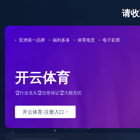
乐鱼官方站页面登录入口
欢迎访问乐鱼官方站页面登录入口-乐鱼(中国) 官方网站！
专业GIS(地
提供地理信息平台、智
梦图乐鱼官方站页面登录入口-乐鱼(中国
乐鱼官方站页面登录入口
联