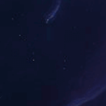
长沙公司：
地址：长沙市天心区长沙天心软件产
业园B座803-804
电话：0731-81671998
苏州公司：
地址：苏州市高新区科发路101号致
远国际商务大厦南楼503室
电话：0512-66806280
网址：qnuaedr.com
邮箱：dmgis@163.com