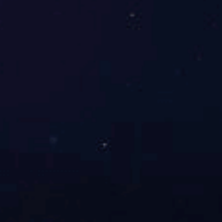
监测信息子系统
离不开所谓的“一通三防”，即通风测量、通风设施、防火、防尘、防瓦
系统。本系统将监测数据可以利用GIS表达展现于空间信息中，并和视
。在线监控可以图形方式实时监测单个煤矿的全部传感器的工作情况以及