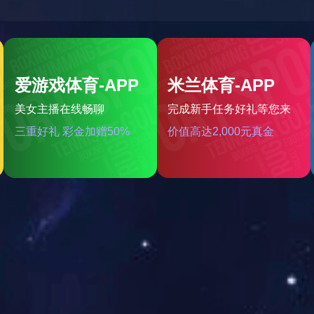
应急指挥产品由矿端代理服务器软件、矿端数据报表曲线分析软件、网络
煤矿基本地理信息管理子系统、煤矿安全监测信息子系统、煤矿事故应急