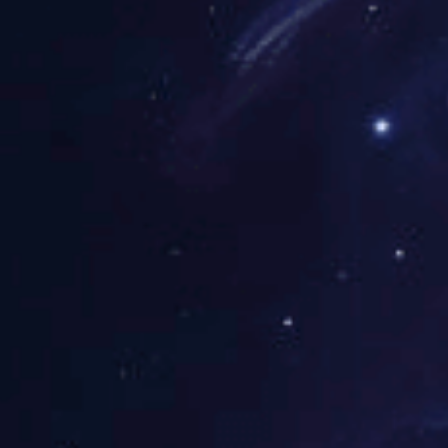
1、煤矿基本地
包括操作功能，
能，地质层位设
面、平面数据互