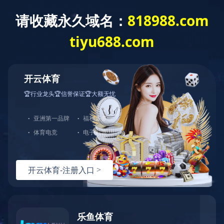
乐鱼官方站页面登录入口
欢迎访问乐鱼官方站页面登录入口-乐鱼(中国) 官方网站！
专业GIS(地理
提供地理信息平台、智慧气
梦图乐鱼官方站页面登录入口-乐鱼(中国)
关于我们
产品服务
经典案例
行业应用