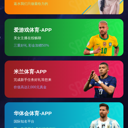
测绘等各部门基础
DMGIS云南省
浏览量：131
云南省楚雄市综合
求，融合本地化数
DMGIS亚洲区
浏览量：122
亚洲区域性气候异
断分析，基于不同
DMGIS新疆喀
浏览量：152
新疆喀什信息网络
主要内容是：各类