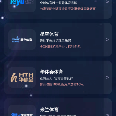
乐鱼官方站页面登录入口
您的位置：
乐鱼官
经典案例
联系我们
DMGIS湖南省
气象类
浏览量：315
地质灾害调查评价
地灾类
能模块。
其他类
DMGIS湖南省
浏览量：303
多尺度区域地质灾
联系我们
值进行综合分析，
CONTACT US
DMGIS湖南省
长沙公司：