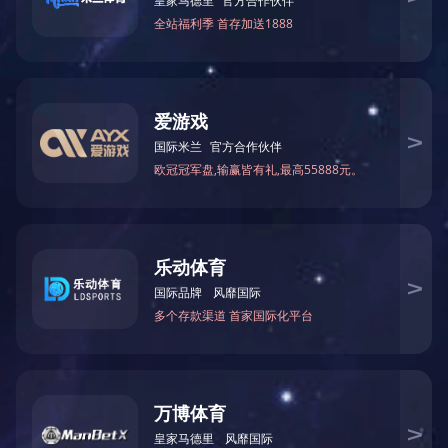
浏览量：482
地址：长沙市天心区长沙天心软件产
湖南省矿山地质环
业园B座803-804
已广泛开展的矿山
电话：0731-81671998
DMGIS海龟地
苏州公司：
浏览量：854
地址：苏州市高新区科发路101号致
本系统基于dmg
远国际商务大厦南楼503室
架搭建，完整实现
电话：0512-66806280
DMGIS云南省
网址：qnuaedr.com
浏览量：670
邮箱：dmgis@163.com
昭通烤烟气象服务
供及时优质的烤烟
DMGIS云南省
浏览量：372