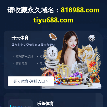
乐鱼官方站页面登录入口
欢迎访问乐鱼官方站页面登录入口-乐鱼(中国) 官方网站！
专业GIS(地理
提供地理信息平台、智慧气
梦图乐鱼官方站页面登录入口-乐鱼(中国)
关于我们
产品服务
经典案例
行业应用