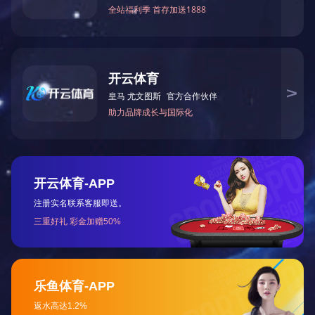
云南省州（市）级
一键式发布系统开
DMGIS甘肃省
在线客服
浏览量：349
酒泉农业气象服务
气象服务系统。为
服务热线
DMGIS甘肃省
微信咨询
浏览量：523
甘肃省庆阳农业气
害预警、预测及服
返回顶部
DMGIS广西桂
浏览量：413
在继承桂林市客户